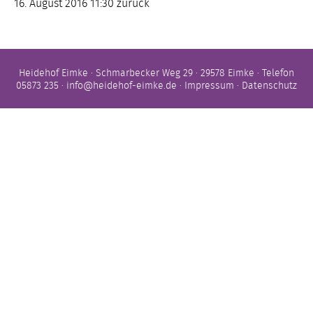
16. August 2016 11:30
zurück
Heidehof Eimke · Schmarbecker Weg 29 · 29578 Eimke · Telefon
05873 235 ·
info@heidehof-eimke.de
·
Impressum
·
Datenschutz