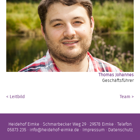
Thomas Johannes
Geschäftsführer
< Leitbild
Team >
Heidehof Eimke · Schmarbecker Weg 29 · 29578 Eimke · Telefon
05873 235 ·
info@heidehof-eimke.de
·
Impressum
·
Datenschutz